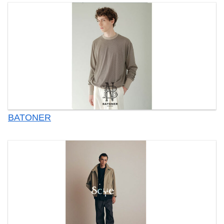
BATONER