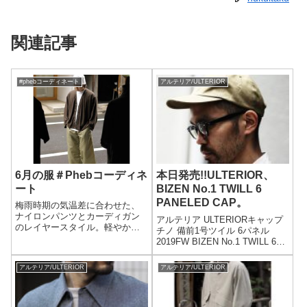
関連記事
#phebコーディネート
アルテリア/ULTERIOR
6月の服＃Phebコーディネ
本日発売!!ULTERIOR、
ート
BIZEN No.1 TWILL 6
PANELED CAP。
梅雨時期の気温差に合わせた、
ナイロンパンツとカーディガン
アルテリア ULTERIORキャップ
のレイヤースタイル。軽やかで
チノ 備前1号ツイル 6パネル
リラックスした装いです。
2019FW BIZEN No.1 TWILL 6
PANELED CAP MADE IN
JAPAN(ULHT01-
アルテリア/ULTERIOR
アルテリア/ULTERIOR
19C09U)PRICE:8,000yen+taxア
ル...