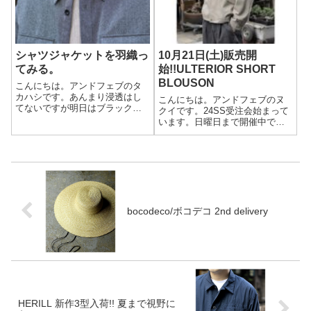
シャツジャケットを羽織っ
10月21日(土)販売開
てみる。
始!!ULTERIOR SHORT
BLOUSON
こんにちは。アンドフェブのタ
カハシです。あんまり浸透はし
こんにちは。アンドフェブのヌ
てないですが明日はブラックフ
クイです。24SS受注会始まって
ライデーです。そもそもアメリ
います。日曜日まで開催中で
カでは今日が感謝祭(サンクスギ
す。そしてタイミング良く明日
ビング)その翌日がブラックフラ
から、ULTERIORの新作ショー
イデーという感じになってま
トブルゾンが販売開始です。抜
す。(毎年11月の第4木曜日とそ
群のシルエットと、使いやすい
の翌日)割...
デイリーで着用出来るの1着で
す。10...
bocodeco/ボコデコ 2nd delivery
HERILL 新作3型入荷!! 夏まで視野に