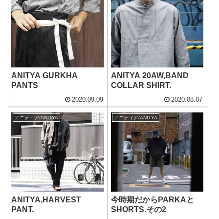
ANITYA GURKHA
ANITYA 20AW,BAND
PANTS
COLLAR SHIRT.
2020.09.09
2020.08.07
アニティア/ANITYA
アニティア/ANITYA
ANITYA,HARVEST
今時期だからPARKAと
PANT.
SHORTS.その2