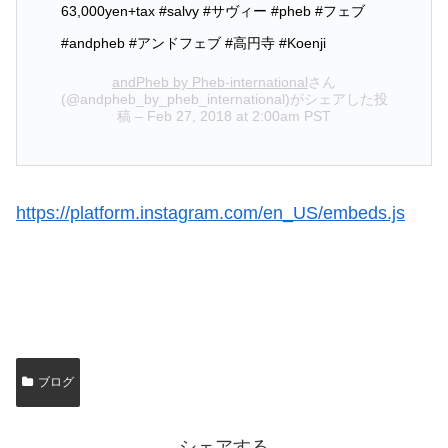
63,000yen+tax #salvy #サヴィー #pheb #フェブ
#andpheb #アンドフェブ #高円寺 #Koenji
andPheb by Pheb-international
さん
(@andpheb_by_pheb_international)がシェアした投
稿 –
Feb 27, 2018 at 2:00am PST
https://platform.instagram.com/en_US/embeds.js
ブログ
シェアする