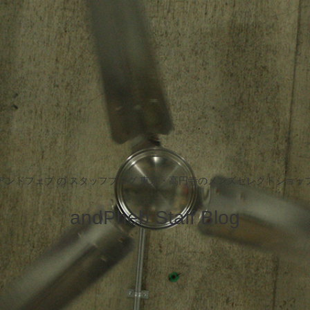
アンドフェブ の スタッフブログ 東京・高円寺のメンズセレクトショッ
andPheb Staff Blog