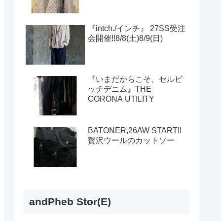
『intch./インチ』 27SS受注
会開催!!8/8(土)8/9(日)
『いまだからこそ、セルビ
ッチデニム』THE
CORONA UTILITY
BATONER,26AW START!!
贅沢ウールのカットソー
andPheb Stor(E)