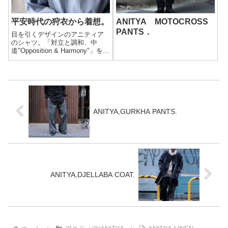
平安時代の狩衣から着想。
ANITYA MOTOCROSS
PANTS．
目を引くデザインのアニティア
のシャツ。「対立と調和、中
道"Opposition & Harmony"」をコ
ンセプトに掲げるアニティアら
しい、斬新なデザインが惹きつ
けます。そもそも狩衣(カリギヌ)
ってなんだって話ですが、平安
時代まで遡ります。
ANITYA,GURKHA PANTS.
ANITYA,DJELLABA COAT.