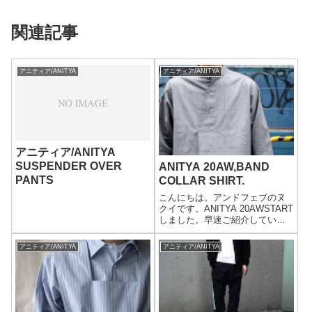
関連記事
アニティア/ANITYA
アニティア/ANITYA
アニティア/ANITYA
SUSPENDER OVER
ANITYA 20AW,BAND
PANTS
COLLAR SHIRT.
こんにちは。アンドフェブのヌ
クイです。ANITYA 20AWSTART
しました。早速ご紹介していき
ます。 1.ストライプ 2.チェック
アニティア ANITYAバンドカラ
アニティア/ANITYA
アニティア/ANITYA
ー シャツ ストライプ チェック
BAND COLLAR SHIRT MA...