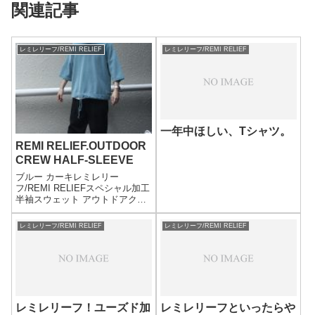
関連記事
レミレリーフ/REMI RELIEF
レミレリーフ/REMI RELIEF
一年中ほしい、Tシャツ。
REMI RELIEF.OUTDOOR
CREW HALF-SLEEVE
ブルー カーキレミレリー
フ/REMI RELIEFスペシャル加工
半袖スウェット アウトドアクル
ー 5分袖(OUTDOOR-CREW-
HALF-SLEEVE(RN1824-
レミレリーフ/REMI RELIEF
レミレリーフ/REMI RELIEF
9102))PRICE：
12,000yen+tax172cm65kg...
レミレリーフ！ユーズド加
レミレリーフといったらや