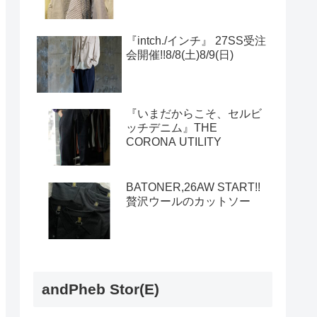
『intch./インチ』 27SS受注
会開催!!8/8(土)8/9(日)
『いまだからこそ、セルビ
ッチデニム』THE
CORONA UTILITY
BATONER,26AW START!!
贅沢ウールのカットソー
andPheb Stor(E)