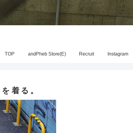
TOP
andPheb Store(E)
Recruit
Instagram
トを着る。