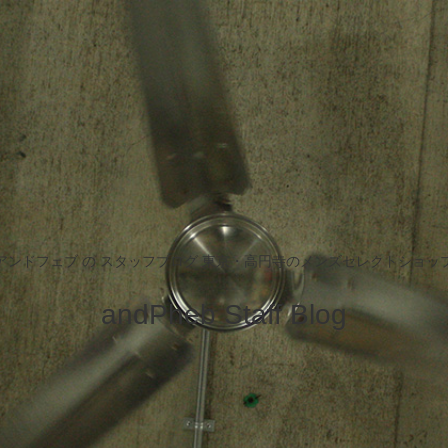
アンドフェブ の スタッフブログ 東京・高円寺のメンズセレクトショッ
andPheb Staff Blog