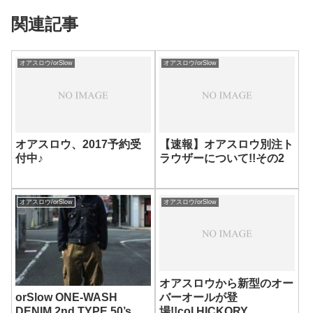
関連記事
オアスロウ/orSlow
オアスロウ/orSlow
オアスロウ、2017予約受
【速報】オアスロウ別注ト
付中♪
ラウザーについて!!その2
オアスロウ/orSlow
オアスロウ/orSlow
オアスロウから新型のオー
バーオールが登
orSlow ONE-WASH
場!!col.HICKORY
DENIM 2nd TYPE 50’s