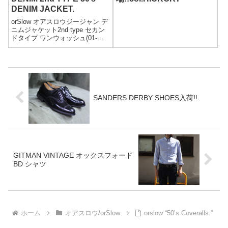
DENIM JACKET.
orSlow オアスロウジージャン デ
ニムジャケット2nd type セカン
ドタイプ ワンウォッシュ(01-
6002-81)PRICE:26,800yen+tax着
用モデル176cm/60kgsize:2 着用
オアスロウから、セカンドモ
デ...
SANDERS DERBY SHOES入荷!!
GITMAN VINTAGE オックスフォード
BD シャツ
ホーム
オアスロウ/orSlow
orslow “50’s Coveralls.”