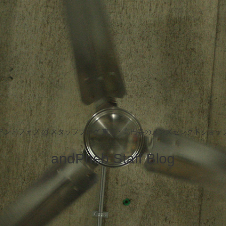
アンドフェブ の スタッフブログ 東京・高円寺のメンズセレクトショッ
andPheb Staff Blog