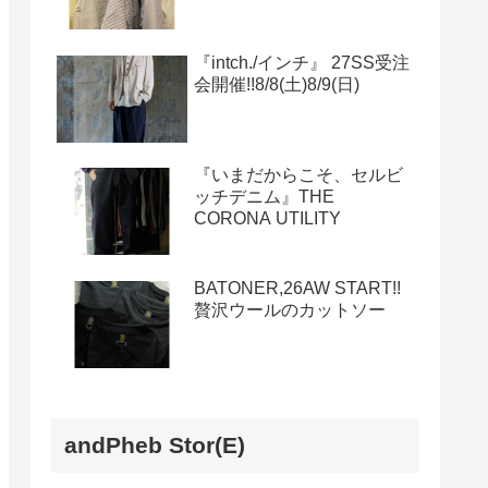
『intch./インチ』 27SS受注
会開催!!8/8(土)8/9(日)
『いまだからこそ、セルビ
ッチデニム』THE
CORONA UTILITY
BATONER,26AW START!!
贅沢ウールのカットソー
andPheb Stor(E)