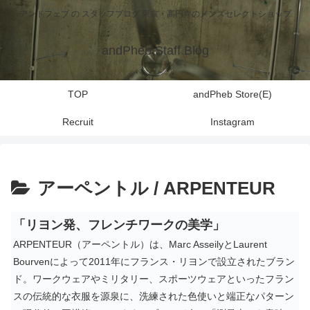
アンドフェブ の スタッフブログ 東京・高円寺のメンズセレクトショップ
andPheb Staff Blog
TOP
andPheb Store(E)
Recruit
Instagram
アーペントル / ARPENTEUR
「リヨン発、フレンチワークの美学」
ARPENTEUR（アーペントル）は、Marc AsseilyとLaurent
Bourvenによって2011年にフランス・リヨンで設立されたブラン
ド。ワークウェアやミリタリー、スポーツウェアといったフラン
スの伝統的な衣服を源泉に、洗練された色使いと端正なパターン