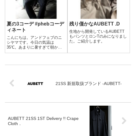
夏の3コーデ #phebコーデ
残り僅かなAUBETT .D
ィネート
生地から開発しているAUBETT
もパンツとロンTのみになりまし
こんにちは。アンドフェブのニ
た。ご紹介します。
シヤマです。今日の気温は
35℃。あまりに暑すぎて朝から
身体のだるさを感じました
ね、、。ずっと店内にいる＆休
みの日も家に籠っているので日
に日に直射日光に弱くなってい
る気がします。外に出なけれ
ば。と言いながらやっぱり...
21SS 新規取扱ブランド -AUBETT-
AUBETT 21SS 1ST Delivery !! Crape
Cloth．