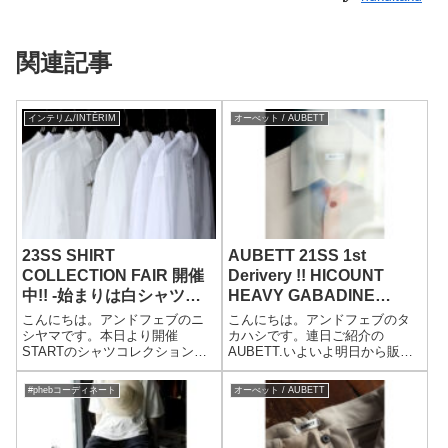
関連記事
インテリム/INTĒRIM
オーべット / AUBETT
23SS SHIRT
AUBETT 21SS 1st
COLLECTION FAIR 開催
Derivery !! HICOUNT
中!! -始まりは白シャツか
HEAVY GABADINE
ら-
COACH JACKET
こんにちは。アンドフェブのニ
こんにちは。アンドフェブのタ
シヤマです。本日より開催
カハシです。連日ご紹介の
STARTのシャツコレクションフ
AUBETT.いよいよ明日から販売
ェア。初日から見に来てくださ
開始です。今の僕たちの気分に
るお客様もいて、非常に嬉しい
ぴったりだし、作り込みももの
#phebコーディネート
オーべット / AUBETT
限りです。今週末までやってい
すごく良い。皆様にも是非手に
るので是非～。各種オンライン
取って感じて欲しいモノばかり
サイトでも開催中です！詳しく
です。 本日のご紹介はお探しの
はこちらのブログ...
方も多いライ...