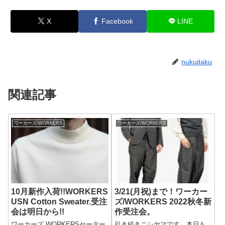
X
Facebook
LINE
nukuitaku
関連記事
ワーカーズ/WORKERS
ワーカーズ/WORKERS
10月新作入荷!!WORKERS
3/21(月祝)まで！ワーカー
USN Cotton Sweater.受注
ズ/WORKERS​ 2022秋冬新
会は明日から!!
作受注会。
ワーカーズ WORKERSセーター
引き続きニシヤマです。本日も