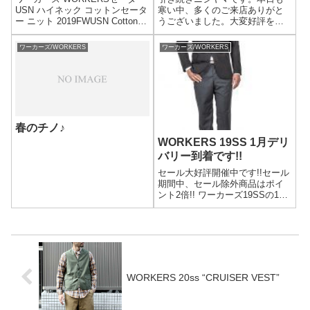
USN ハイネック コットンセータ
寒い中、多くのご来店ありがと
ー ニット 2019FWUSN Cotton
うございました。大変好評をい
Sweater MADE IN JAPAN(1909-
ただいているWORKERSの受注
USN-COTTON-
会も21日(月)で終了。秋冬全型ご
ワーカーズ/WORKERS
ワーカーズ/WORKERS
SWEATER)PRICE:14,000yen+...
覧いただけるのは3連休がラスト
チャンスです。また、一部アン
ドフェブで仕入れないアイテム
ござ...
春のチノ♪
WORKERS 19SS 1月デリ
バリー到着です!!
セール大好評開催中です!!セール
期間中、セール除外商品はポイ
ント2倍!! ワーカーズ19SSの1月
デリバリーのアイテムが一挙入
荷いたしました。早速19SSスタ
イルフォトから抜選してご紹
介。こちらのフォトのジャケッ
ト・シャツ・ファティーグシ
ャ...
WORKERS 20ss “CRUISER VEST”