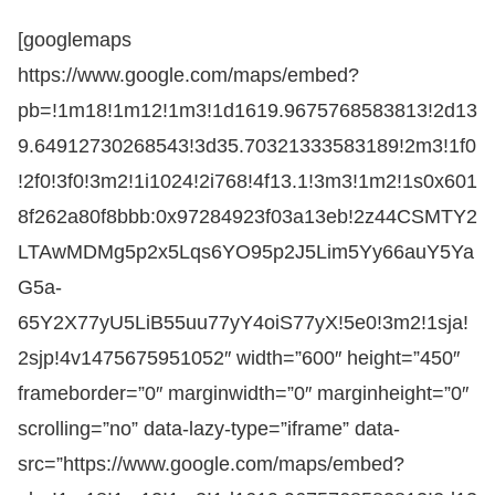
[googlemaps
https://www.google.com/maps/embed?
pb=!1m18!1m12!1m3!1d1619.9675768583813!2d13
9.64912730268543!3d35.70321333583189!2m3!1f0
!2f0!3f0!3m2!1i1024!2i768!4f13.1!3m3!1m2!1s0x601
8f262a80f8bbb:0x97284923f03a13eb!2z44CSMTY2
LTAwMDMg5p2x5Lqs6YO95p2J5Lim5Yy66auY5Ya
G5a-
65Y2X77yU5LiB55uu77yY4oiS77yX!5e0!3m2!1sja!
2sjp!4v1475675951052″ width=”600″ height=”450″
frameborder=”0″ marginwidth=”0″ marginheight=”0″
scrolling=”no” data-lazy-type=”iframe” data-
src=”https://www.google.com/maps/embed?