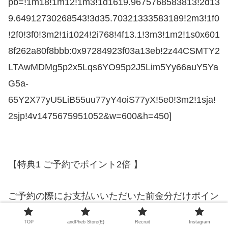
pb=!1m18!1m12!1m3!1d1619.9675768583813!2d13
9.64912730268543!3d35.70321333583189!2m3!1f0
!2f0!3f0!3m2!1i1024!2i768!4f13.1!3m3!1m2!1s0x601
8f262a80f8bbb:0x97284923f03a13eb!2z44CSMTY2
LTAwMDMg5p2x5Lqs6YO95p2J5Lim5Yy66auY5Ya
G5a-
65Y2X77yU5LiB55uu77yY4oiS77yX!5e0!3m2!1sja!
2sjp!4v1475675951052&w=600&h=450]
【特典1 ご予約でポイント2倍 】
ご予約の際にお支払いいただいた前金分だけポイン
トを倍付けさせていただきます。
TOP
andPheb Store(E)
Recruit
Instagram