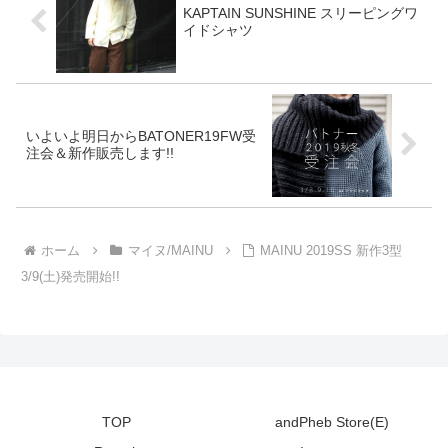
KAPTAIN SUNSHINE スリーピングワ
イドシャツ
いよいよ明日からBATONER19FW受
注会＆新作販売します!!
ホーム
マイヌ/MAINU
MAINU 2019SS 新作3型
3/9(土)発売開始!!
TOP
andPheb Store(E)