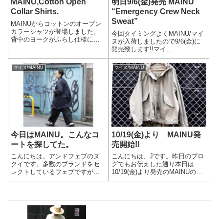
MAINU,Cotton Open
明日9/6(金)発売 MAINU
Collar Shirts.
“Emergency Crew Neck
Sweat”
MAINUからコットンのオープン
カラーシャツが登場しました。
今回タイミングよくMAINU/マイ
背中のヨークがふらし仕様にな
ヌが入荷しましたので9/6(金)に
っています。ヨーク端と胸ポケ
発売致します!!マイ
ットにはコットンテープをそれ
ヌ/MAINUEmergency Crew Neck
ぞれ施しています。コットンテ
Sweat(311901)PRICE:20,000yen
マイヌ/MAINU
マイヌ/MAINU
ープにはさらに振りミシンのス
+tax※MAINUは楽天市場、ヤフ
テッチが入っていて、シンプル
ーショ...
ながら、クラシックさとドレッ
シーさを兼ね備えています。
今日はMAINU。こんなコ
10/19(金)より MAINU発
ートを探してた。
売開始!!
こんにちは。アンドフェブのヌ
こんにちは、Jです。昨日のブロ
クイです。多数のブランドをセ
グでもお伝えした通り本日は
レクトしているフェブですが、
10/19(金)より発売のMAINUの新
隠れた人気を誇るMAINU。展示
作をご紹介します。それではま
会の時に、こんなコート探して
ずご覧ください。※楽天、ヤフ
たんだよなぁ。。。と心持って
ーNGのため店頭orオリジナルサ
いかれた迫力のある、Aラインの
イトのみでの販売となります。
マックコートとカントリーテイ
MAINU/マイヌEmerg...
ストなオー...