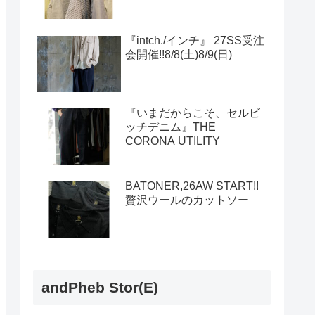
『intch./インチ』 27SS受注
会開催!!8/8(土)8/9(日)
『いまだからこそ、セルビ
ッチデニム』THE
CORONA UTILITY
BATONER,26AW START!!
贅沢ウールのカットソー
andPheb Stor(E)