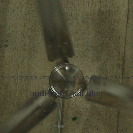
アンドフェブ の スタッフブログ 東京・高円寺のメンズセレクトショッ
andPheb Staff Blog