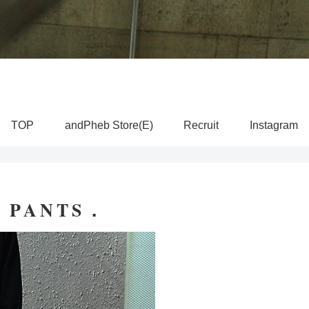
TOP
andPheb Store(E)
Recruit
Instagram
 PANTS．