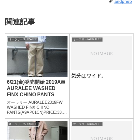
andpheb
関連記事
オーラリー/AURALEE
オーラリー/AURALEE
気分はワイド。
6/21(金)発売開始 2019AW
AURALEE WASHED
FINX CHINO PANTS
オーラリー AURALEE2019FW
WASHED FINX CHINO
PANTS(A9AP01CN)PRICE:33,00
0yen+tax着用モデル
175cm/60kgsize:4(M) 着用
オーラリー/AURALEE
オーラリー/AURALEE
color:LIGHT BEIGEcolo...