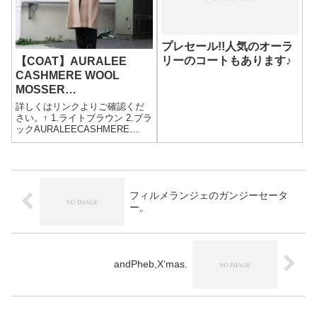
プレセール!!人気のオーラ
リーのコートもあります♪
【COAT】AURALEE
CASHMERE WOOL
MOSSER
CHESTERFILED COAT
詳しくはリンクよりご確認くだ
さい。↑ 1.ライトブラウン 2.ブラ
ックAURALEECASHMERE
WOOL MOSSER
CHESTERFILED
COATPRICE:98,000yen+tax173c
m 60kg SIZE:4上質な極...
フィルメランジェのガンジーセータ
ー。
andPheb,X‘mas.