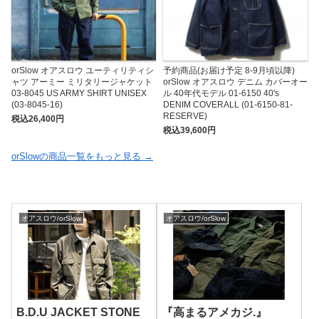
orSlow オアスロウ ユーティリティシ
予約商品(お届け予定 8-9月頃以降)
ャツ アーミー ミリタリージャケット
orSlow オアスロウ デニム カバーオー
03-8045 US ARMY SHIRT UNISEX
ル 40年代モデル 01-6150 40's
(03-8045-16)
DENIM COVERALL (01-6150-81-
RESERVE)
税込26,400円
税込39,600円
orSlowの商品一覧をもっと見る →
オアスロウ/orSlow
オアスロウ/orSlow
B.D.U JACKET STONE
『高まるアメカジ.』