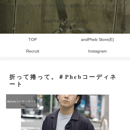
アンドフェブ の スタッフブログ 東京・高円寺のメンズセレクトショップ
andPheb Staff Blog
TOP
andPheb Store(E)
Recruit
Instagram
折って捲って。＃Phebコーディネ
ート
#phebコーディネート