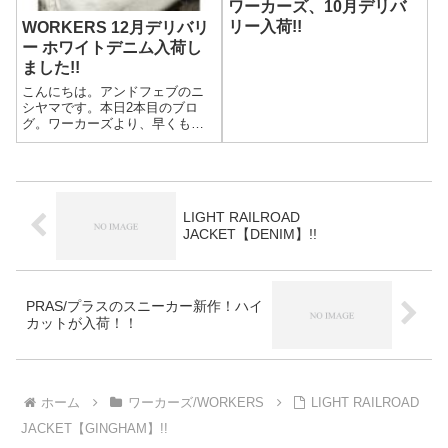
ワーカーズ、10月デリバ
リー入荷!!
WORKERS 12月デリバリ
ー ホワイトデニム入荷し
ました!!
こんにちは。アンドフェブのニ
シヤマです。本日2本目のブロ
グ。ワーカーズより、早くも新
作が入荷！！12月デリバリー、1
月デリバリーとシームレスな納
品になって来ましたね！毎月の
楽しみが増えた方も多いので
は！1発目は新作、ホワイトデニ
LIGHT RAILROAD
ム。予約の時...
JACKET【DENIM】!!
PRAS/プラスのスニーカー新作！ハイ
カットが入荷！！
ホーム
ワーカーズ/WORKERS
LIGHT RAILROAD
JACKET【GINGHAM】!!