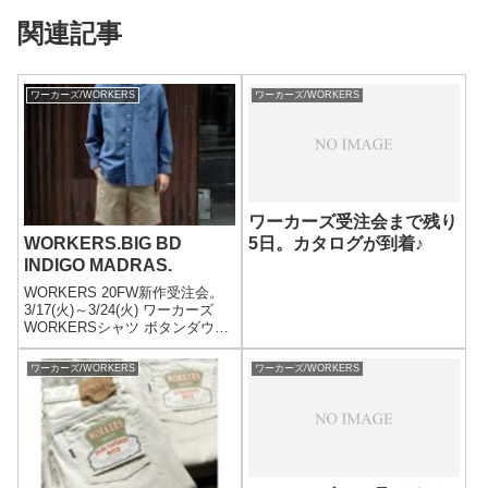
関連記事
ワーカーズ/WORKERS
ワーカーズ/WORKERS
ワーカーズ受注会まで残り
5日。カタログが到着♪
WORKERS.BIG BD
INDIGO MADRAS.
WORKERS 20FW新作受注会。
3/17(火)～3/24(火) ワーカーズ
WORKERSシャツ ボタンダウン
シャツ ビッグサイズ インディゴ
マドラスBIG BD INDIGO
ワーカーズ/WORKERS
ワーカーズ/WORKERS
MADRAS 2020SS MADE IN
JAPAN(...