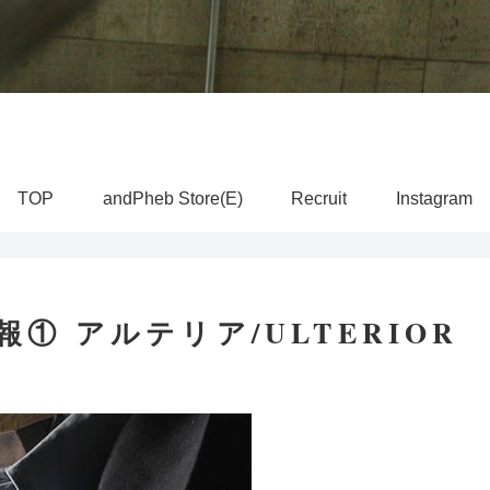
TOP
andPheb Store(E)
Recruit
Instagram
情報① アルテリア/ULTERIOR