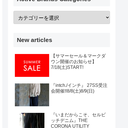
New articles
【サマーセール＆マークダ
ウン開催のお知らせ】
7/18(土)START!
『intch./インチ』 27SS受注
会開催!!8/8(土)8/9(日)
『いまだからこそ、セルビ
ッチデニム』THE
CORONA UTILITY