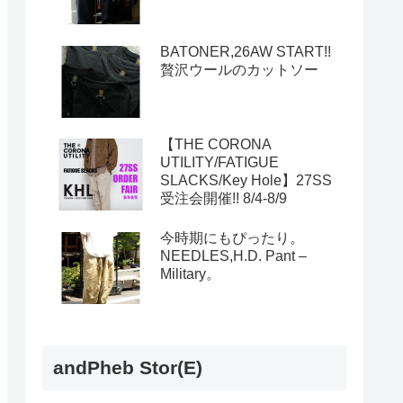
BATONER,26AW START!!
贅沢ウールのカットソー
【THE CORONA
UTILITY/FATIGUE
SLACKS/Key Hole】27SS
受注会開催!! 8/4-8/9
今時期にもぴったり。
NEEDLES,H.D. Pant –
Military。
andPheb Stor(E)