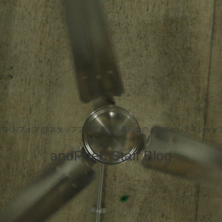
アンドフェブ の スタッフブログ 東京・高円寺のメンズセレクトショッ
andPheb Staff Blog