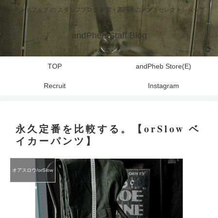
アンドフェブ の スタッフブログ 東京・高円寺のメンズセレクトショップ
andPheb Staff Blog
TOP
andPheb Store(E)
Recruit
Instagram
永久定番を比較する。【orSlow ベ
イカーパンツ】
オアスロウ/orSlow