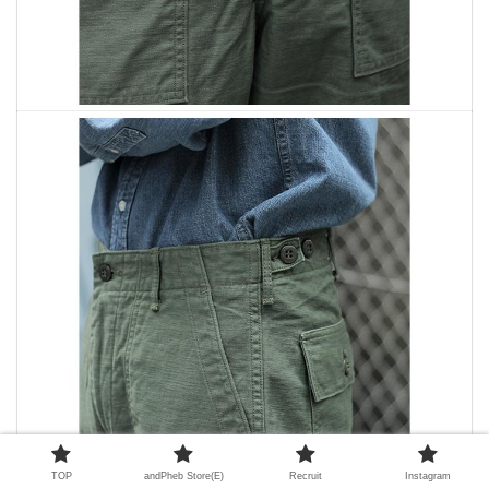
TOP
andPheb Store(E)
Recruit
Instagram