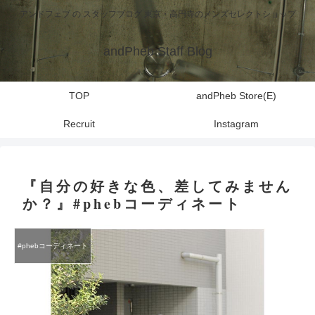
アンドフェブ の スタッフブログ 東京・高円寺のメンズセレクトショップ
andPheb Staff Blog
TOP
andPheb Store(E)
Recruit
Instagram
『自分の好きな色、差してみません
か？』#phebコーディネート
#phebコーディネート