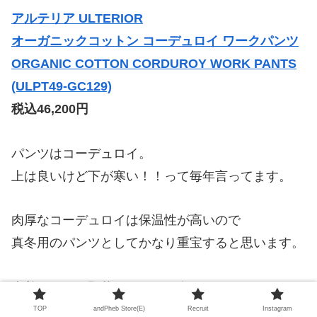
アルテリア ULTERIOR
オーガニックコットン コーデュロイ ワークパンツ
ORGANIC COTTON CORDUROY WORK PANTS
(ULPT49-GC129)
税込46,200円
パンツはコーデュロイ。
上は良いけど下が寒い！！って毎年言ってます。
肉厚なコーデュロイは保温性が高いので
真冬用のパンツとしてかなり重宝すると思います。
古着とかだと野暮ったいのが多いですが
流石アルテリア、すっきりした上品なバランスで
TOP
andPheb Store(E)
Recruit
Instagram