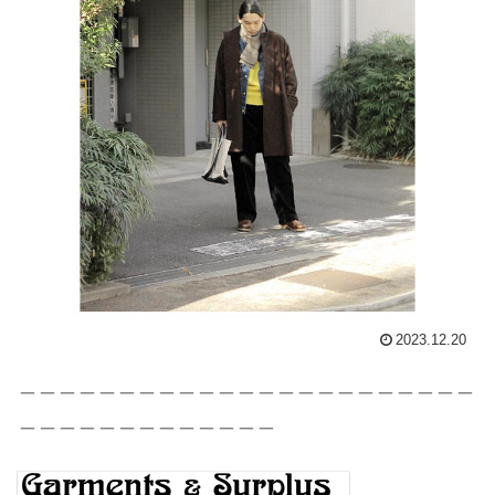
2023.12.20
＿＿＿＿＿＿＿＿＿＿＿＿＿＿＿＿＿＿＿＿＿＿＿
＿＿＿＿＿＿＿＿＿＿＿＿＿