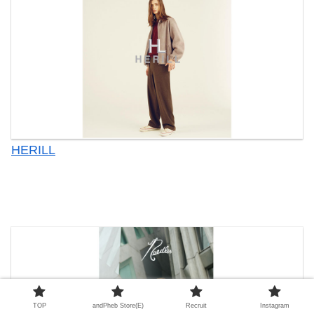
HERILL
TOP
andPheb Store(E)
Recruit
Instagram