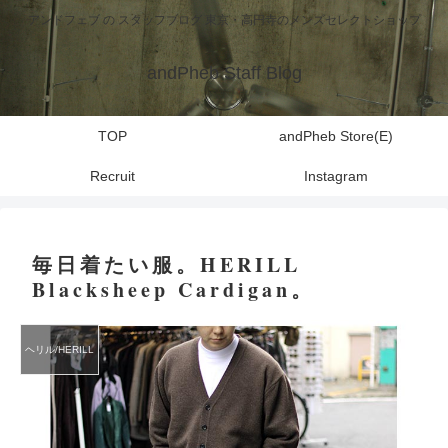
アンドフェブ の スタッフブログ 東京・高円寺のメンズセレクトショップ
andPheb Staff Blog
TOP
andPheb Store(E)
Recruit
Instagram
毎日着たい服。HERILL
Blacksheep Cardigan。
ヘリル/HERILL