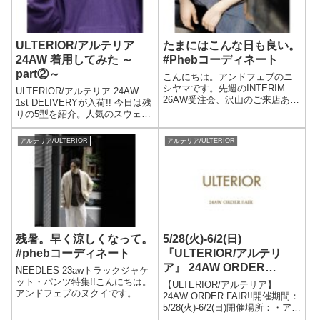
ULTERIOR/アルテリア
たまにはこんな日も良い。
24AW 着用してみた ～
#Phebコーディネート
part②～
こんにちは。アンドフェブのニ
シヤマです。先週のINTERIM
ULTERIOR/アルテリア 24AW
26AW受注会、沢山のご来店あり
1st DELIVERYが入荷!! 今日は残
がとうございました!!フルライン
りの5型を紹介。人気のスウェッ
ナップご覧いただける貴重な機
トが今季も登場です。
会、多くの方に楽しんで頂けて
アルテリア/ULTERIOR
アルテリア/ULTERIOR
嬉しいです。月が変わり6月がス
タート。気が付けばもう6月....
残暑。早く涼しくなって。
5/28(火)-6/2(日)
#phebコーディネート
『ULTERIOR/アルテリ
ア』 24AW ORDER
NEEDLES 23awトラックジャケ
FAIR!!
ット・パンツ特集!!こんにちは。
【ULTERIOR/アルテリア】
アンドフェブのヌクイです。毎
24AW ORDER FAIR!!開催期間：
日暑い。残暑。重ねて体調が悪
5/28(火)-6/2(日)開催場所：・アン
い。夕方になり涼しくなると、
ドフェブ(and Pheb) 高円寺〒