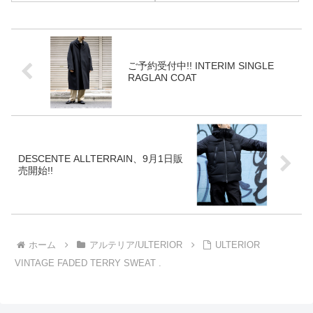
恒例の片頭痛がやってきます。
166-0003 東京都杉並区高円寺
一刻もはやく、涼しい秋になっ
南4-8-7-1F tel 03-5929-...
て欲しいなと思っています。本
日...
ご予約受付中!! INTERIM SINGLE
RAGLAN COAT
DESCENTE ALLTERRAIN、9月1日販
売開始!!
ホーム
アルテリア/ULTERIOR
ULTERIOR
VINTAGE FADED TERRY SWEAT .