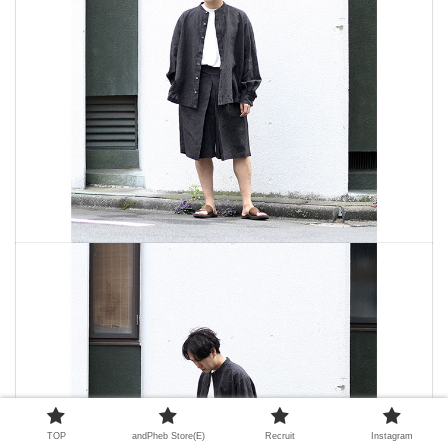
TOP
andPheb Store(E)
Recruit
Instagram