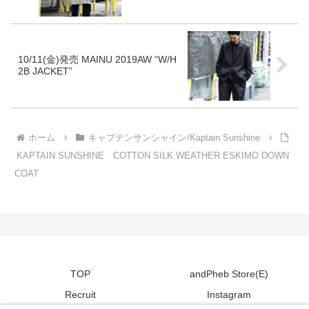
10/11(金)発売 MAINU 2019AW “W/H
2B JACKET”
ホーム
キャプテンサンシャイン/Kaptain Sunshine
KAPTAIN SUNSHINE COTTON SILK WEATHER ESKIMO DOWN
COAT
TOP
andPheb Store(E)
Recruit
Instagram