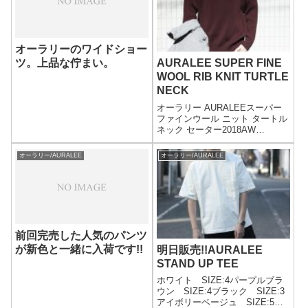
オーラリーのワイドショー
ツ。上品な佇まい。
AURALEE SUPER FINE
WOOL RIB KNIT TURTLE
NECK
オーラリー AURALEEスーパー
ファインウール ニット タートル
ネック セーター2018AW
(AURALEE-SFWOOLRIB-
TURTLE
オーラリー/AURALEE
オーラリー/AURALEE
(A8AP03RK))PRICE:38,000yen+
taxサイズ 4 着用 ANATOMI...
前回完売した人気のパンツ
が新色と一緒に入荷です!!
明日販売!!AURALEE
STAND UP TEE
ホワイト SIZE:4パープルブラ
ウン SIZE:4ブラック SIZE:3
アイボリーベージュ SIZE:5オ