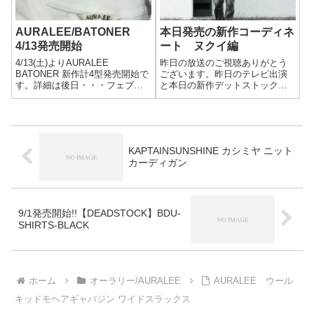
AURALEE/BATONER
本日発売の新作コーディネ
4/13発売開始
ート ヌクイ編
4/13(土)よりAURALEE
昨日の放送のご視聴ありがとう
BATONER 新作計4型発売開始で
ございます。昨日のテレビ出演
す。詳細は後日・・・フェブオ
と本日の新作デットストック・
リジナル通販サイト【and Pheb
マイヌ販売の影響もあり、平日
Stor(E) — アンドフェブストア】
ながらたくさんのご来店ありが
AURALEEMAINUBATONERalva
とうございました。クロダに引
na
き続きヌクイ編を。
CAP:#ELOSEGUI#エロセギ
KAPTAINSUNSHINE カシミヤ ニット
JACKET:#...
カーディガン
9/1発売開始!!【DEADSTOCK】BDU-
SHIRTS-BLACK
ホーム
オーラリー/AURALEE
AURALEE ウール
キッドモヘアギャバジン ワイドスラックス