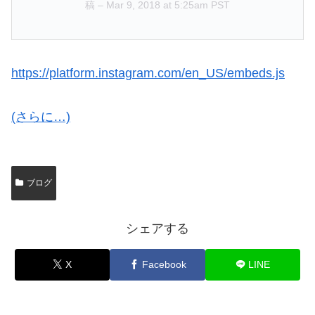
稿 –
Mar 9, 2018 at 5:25am PST
https://platform.instagram.com/en_US/embeds.js
(さらに…)
ブログ
シェアする
X
Facebook
LINE