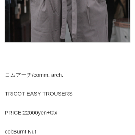
コムアーチ/comm. arch.
TRICOT EASY TROUSERS
PRICE:22000yen+tax
col:Burnt Nut