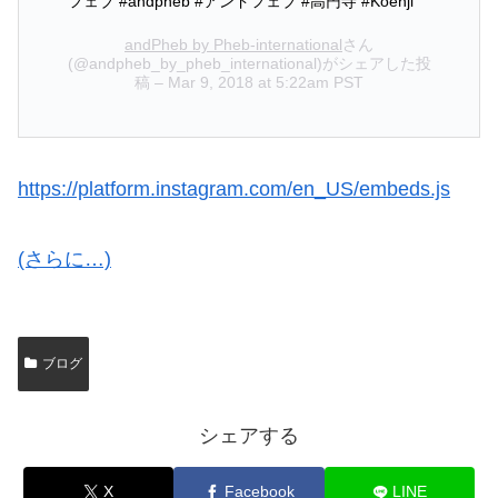
フェブ #andpheb #アンドフェブ #高円寺 #Koenji
andPheb by Pheb-international
さん
(@andpheb_by_pheb_international)がシェアした投
稿 –
Mar 9, 2018 at 5:22am PST
https://platform.instagram.com/en_US/embeds.js
(さらに…)
ブログ
シェアする
X
Facebook
LINE