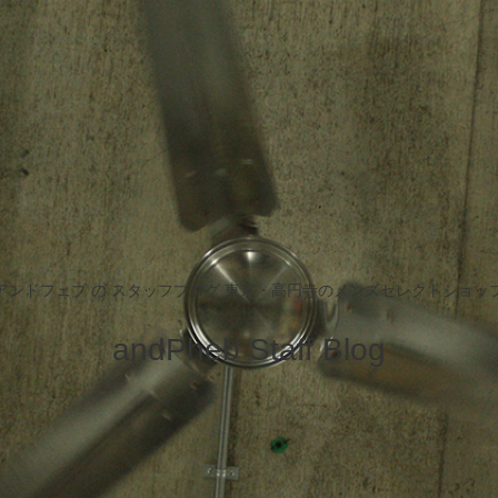
アンドフェブ の スタッフブログ 東京・高円寺のメンズセレクトショッ
andPheb Staff Blog