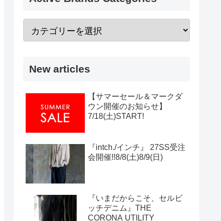
New articles
【サマーセール＆マークダ
ウン開催のお知らせ】
7/18(土)START!
『intch./インチ』 27SS受注
会開催!!8/8(土)8/9(日)
『いまだからこそ、セルビ
ッチデニム』THE
CORONA UTILITY