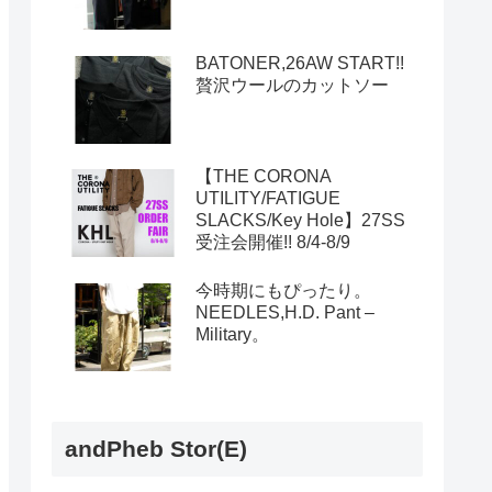
BATONER,26AW START!!
贅沢ウールのカットソー
【THE CORONA
UTILITY/FATIGUE
SLACKS/Key Hole】27SS
受注会開催!! 8/4-8/9
今時期にもぴったり。
NEEDLES,H.D. Pant –
Military。
andPheb Stor(E)