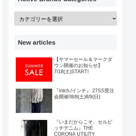
New articles
【サマーセール＆マークダ
ウン開催のお知らせ】
7/18(土)START!
『intch./インチ』 27SS受注
会開催!!8/8(土)8/9(日)
『いまだからこそ、セルビ
ッチデニム』THE
CORONA UTILITY