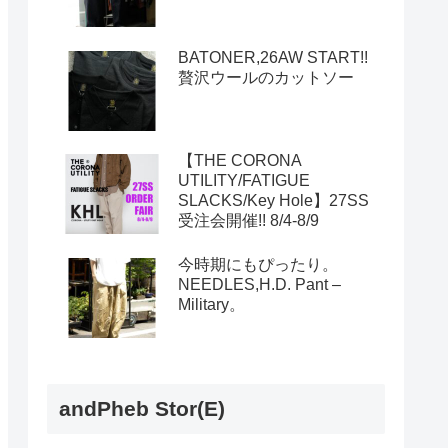
BATONER,26AW START!!
贅沢ウールのカットソー
【THE CORONA
UTILITY/FATIGUE
SLACKS/Key Hole】27SS
受注会開催!! 8/4-8/9
今時期にもぴったり。
NEEDLES,H.D. Pant –
Military。
andPheb Stor(E)