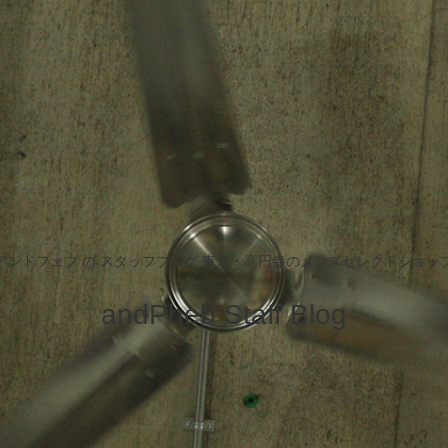
アンドフェブ の スタッフブログ 東京・高円寺のメンズセレクトショッ
andPheb Staff Blog