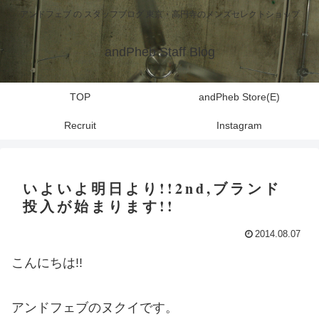
アンドフェブ の スタッフブログ 東京・高円寺のメンズセレクトショップ
andPheb Staff Blog
TOP
andPheb Store(E)
Recruit
Instagram
いよいよ明日より!!2nd,ブランド
投入が始まります!!
2014.08.07
こんにちは!!
アンドフェブのヌクイです。