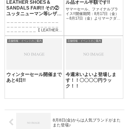
ル品オール半額です!!
LEATHER SHOES＆
SANDALS FAIR!! その②
サマーセール、ファイナルプラ
ユッタニューマン等レザー
イス!!開催期間：8月17日（金）
～8月17日（金）よりマークダウ
サンダル ポイント2倍!!
＿＿＿＿＿＿＿＿＿＿＿＿＿＿
ンを開催致します!!ファイナルセ
＿＿＿＿＿＿＿＿＿＿＿＿＿＿
ールは、セール品オール半額と
＿＿＿＿＿＿＿＿【 LEATHER
なります。サイズが欠けている
SHOES＆SANDALS FAIR!! 】開
ものも多いので自分に合うサイ
催期間：5/21(火)-5/26(日)開催場
ズがあればラッキーです!笑マ
店舗情報・イベントのご案内
店舗情報・イベントのご案内
所：・アンドフェブ(and Pheb)
イ...
高円寺〒166-0...
ウィンターセール開催まで
今週末いよいよ登場しま
あと4日!!
す！！〇〇〇〇円ラッ
ク！！
8月8日(金)からは人気ブランドがまた
また登場♪