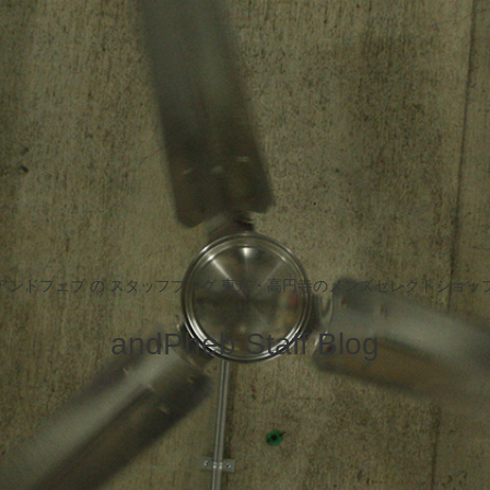
アンドフェブ の スタッフブログ 東京・高円寺のメンズセレクトショッ
andPheb Staff Blog