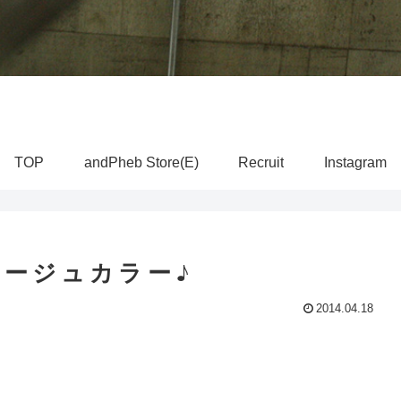
TOP
andPheb Store(E)
Recruit
Instagram
ベージュカラー♪
2014.04.18