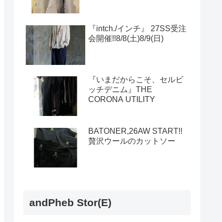
『intch./インチ』 27SS受注
会開催!!8/8(土)8/9(日)
『いまだからこそ、セルビ
ッチデニム』THE
CORONA UTILITY
BATONER,26AW START!!
贅沢ウールのカットソー
andPheb Stor(E)