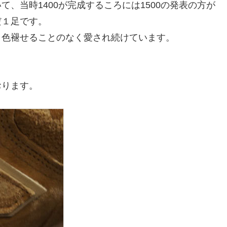
、当時1400が完成するころには1500の発表の方が
だ１足です。
、色褪せることのなく愛され続けています。
おります。