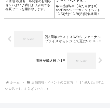
チャイベント!!
＜店頭 春夏セール開催のお知ら
12/23(火)~12/29(月)
せ＞いよいよ明日より店頭でも
年末感謝祭!! 【当たり付き!!】
春夏セールを開催致します。開
andPhebベアーガチャイベント!!
催日時 6/24(土) 11:00
12/23(火)~12/29(月)開催期間：
START※オンラインセールとは
12/23(火)~12/29(月)開催場所：・
対象商品が一部異なります。初
アンドフェブ(and Pheb) 高円寺
回から最大50％OFFの商品も多
〒166-0003 東京都杉並区高...
数!!これからが夏なの...
祝3周年♪ラスト３DAYS!!ファイナル
プライスからレジにて更に5％OFF!!
明日が最終日です!!
ホーム
店舗情報・イベントのご案内
残り2日!!すご
い人気です。お急ぎください♪