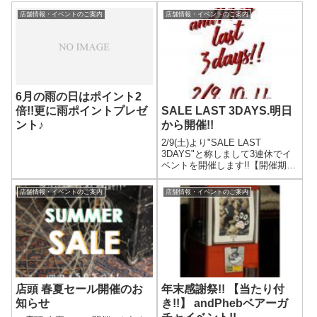
店舗情報・イベントのご案内
店舗情報・イベントのご案内
6月の雨の日はポイント2
倍!!更に雨ポイントプレゼ
SALE LAST 3DAYS.明日
ント♪
から開催!!
2/9(土)より"SALE LAST
3DAYS"と称しまして3連休でイ
ベントを開催します!!【開催期
間】2/9(土) 2/10(日) 2/11(月)こ
の3日間をもってSALE終了とさ
店舗情報・イベントのご案内
店舗情報・イベントのご案内
せていただきます。【特典
1】"現金特価 10％OFF...
店頭 春夏セール開催のお
年末感謝祭!! 【当たり付
知らせ
き!!】 andPhebベアーガ