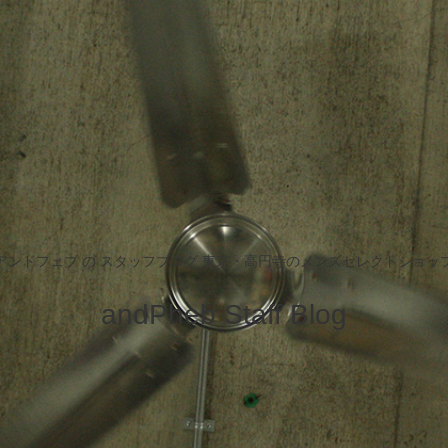
アンドフェブ の スタッフブログ 東京・高円寺のメンズセレクトショッ
andPheb Staff Blog