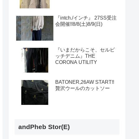
『intch./インチ』 27SS受注
会開催!!8/8(土)8/9(日)
『いまだからこそ、セルビ
ッチデニム』THE
CORONA UTILITY
BATONER,26AW START!!
贅沢ウールのカットソー
andPheb Stor(E)