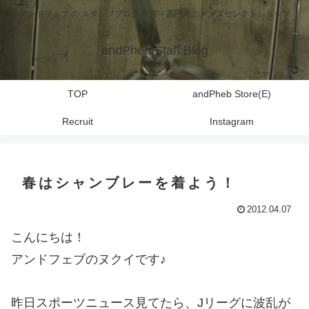
アンドフェブ の スタッフブログ 東京・高円寺のメンズセレクトショップ
andPheb Staff Blog
TOP
andPheb Store(E)
Recruit
Instagram
春はシャンブレーを着よう！
2012.04.07
こんにちは！
アンドフェブのヌクイです♪
昨日スポーツニュース見てたら、Jリーグに波乱が