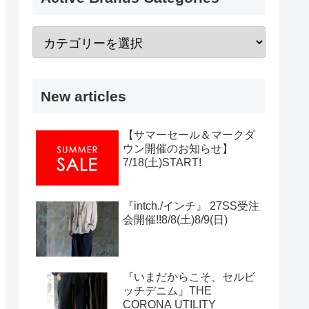
New articles
【サマーセール＆マークダ
ウン開催のお知らせ】
7/18(土)START!
『intch./インチ』 27SS受注
会開催!!8/8(土)8/9(日)
『いまだからこそ、セルビ
ッチデニム』THE
CORONA UTILITY