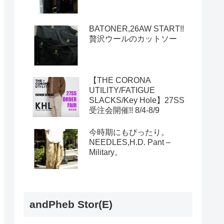
BATONER,26AW START!!
贅沢ウールのカットソー
【THE CORONA
UTILITY/FATIGUE
SLACKS/Key Hole】27SS
受注会開催!! 8/4-8/9
今時期にもぴったり。
NEEDLES,H.D. Pant –
Military。
andPheb Stor(E)