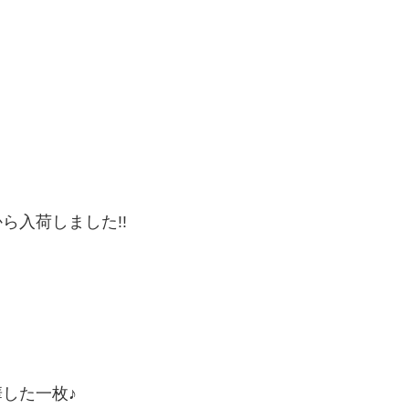
。
ら入荷しました!!
と
した一枚♪