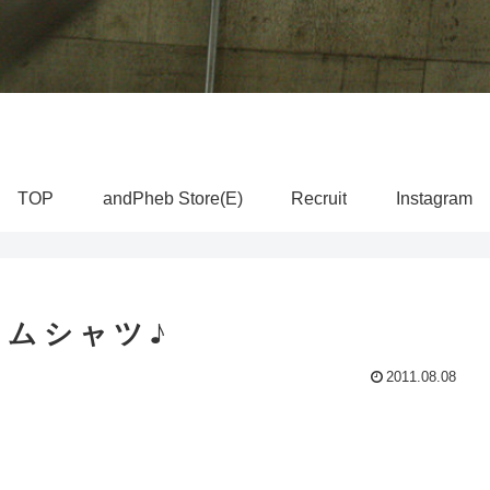
TOP
andPheb Store(E)
Recruit
Instagram
ニムシャツ♪
2011.08.08