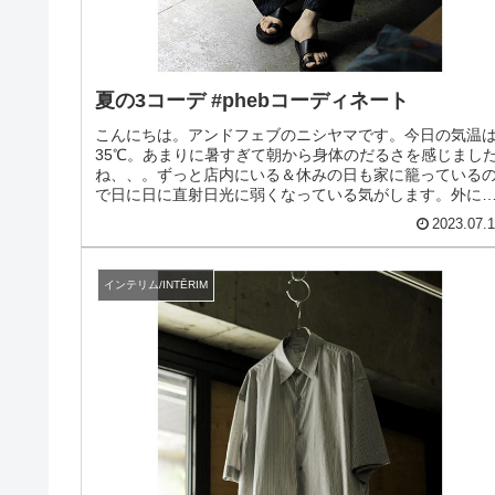
夏の3コーデ #phebコーディネート
こんにちは。アンドフェブのニシヤマです。今日の気温
35℃。あまりに暑すぎて朝から身体のだるさを感じまし
ね、、。ずっと店内にいる＆休みの日も家に籠っている
で日に日に直射日光に弱くなっている気がします。外に
なければ。と言いながらやっぱり...
2023.07.
インテリム/INTĒRIM