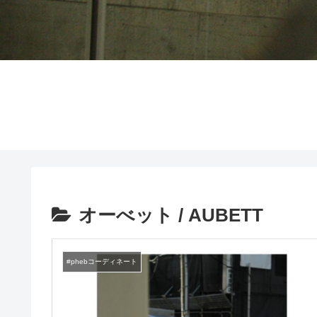
オーべット / AUBETT
#phebコーディネート