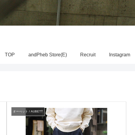
TOP
andPheb Store(E)
Recruit
Instagram
オーべット / AUBETT