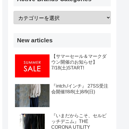
New articles
【サマーセール＆マークダ
ウン開催のお知らせ】
7/18(土)START!
『intch./インチ』 27SS受注
会開催!!8/8(土)8/9(日)
『いまだからこそ、セルビ
ッチデニム』THE
CORONA UTILITY