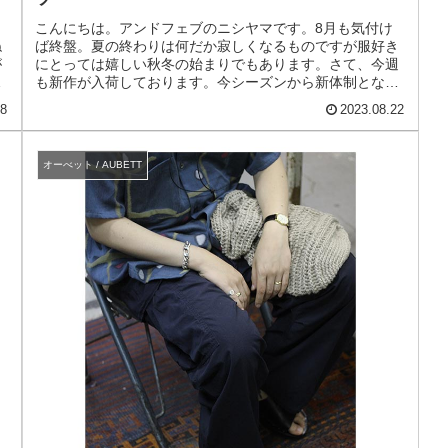
に
こんにちは。アンドフェブのニシヤマです。8月も気付け
ね
ば終盤。夏の終わりは何だか寂しくなるものですが服好き
が
にとっては嬉しい秋冬の始まりでもあります。さて、今週
な
も新作が入荷しております。今シーズンから新体制となっ
たAUBETT/オーベット。秋冬...
18
2023.08.22
オーべット / AUBETT