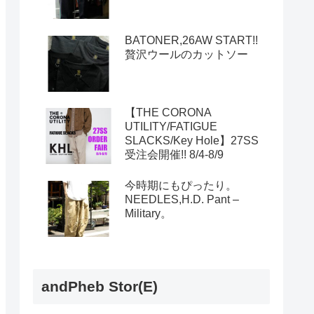
BATONER,26AW START!!
贅沢ウールのカットソー
【THE CORONA
UTILITY/FATIGUE
SLACKS/Key Hole】27SS
受注会開催!! 8/4-8/9
今時期にもぴったり。
NEEDLES,H.D. Pant –
Military。
andPheb Stor(E)