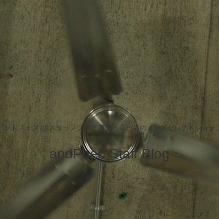
アンドフェブ の スタッフブログ 東京・高円寺のメンズセレクトショッ
andPheb Staff Blog