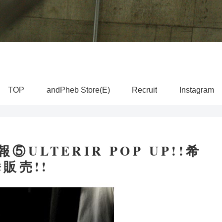
TOP
andPheb Store(E)
Recruit
Instagram
報⑤ULTERIR POP UP!!希
販売!!