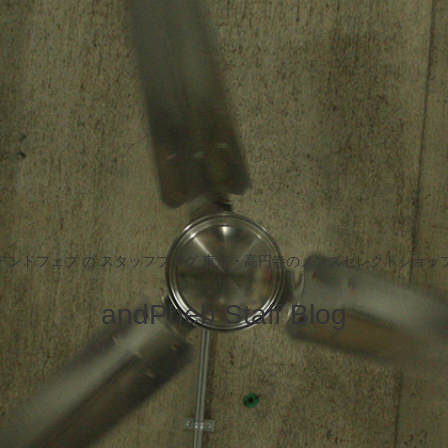
アンドフェブ の スタッフブログ 東京・高円寺のメンズセレクトショッ
andPheb Staff Blog