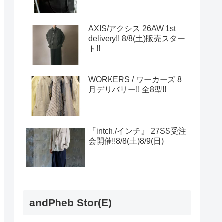
AXIS/アクシス 26AW 1st
delivery!! 8/8(土)販売スター
ト!!
WORKERS / ワーカーズ 8
月デリバリー!! 全8型!!
『intch./インチ』 27SS受注
会開催!!8/8(土)8/9(日)
andPheb Stor(E)