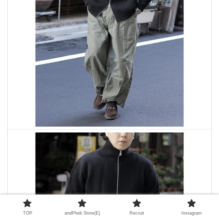
TOP
andPheb Store(E)
Recruit
Instagram