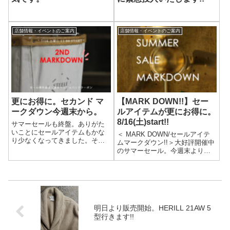
店舗情報・イベントのご案内
店舗情報・イベントのご案内
更にお得に。セカンド マ
【MARK DOWN!!】セー
ークダウン今週末から。
ルアイテムが更にお得に。
8/16(土)start!!
サマーセールも終盤。ありがた
いことにセールアイテムもかな
＜ MARK DOWN/セールアイテ
り少なくなってきました。そこ
ムマークダウン!!＞大好評開催中
で、今週末からセカンドマーク
のサマーセール。今週末より、
ダウン！！ほとんどの商品がさ
セール対象アイテムがマークダ
らにお買い求めやすくなりま
ウン!!遠方の方はぜひともこの機
す。【オンライン】7/15(金)
会にオンラインにて、お買い物
20:00～【店頭】7/16(土) 11...
をお楽しみください。
【ONLINE】8/15(金) 順次...
明日より販売開始。HERILL 21AW 5
型行きます!!