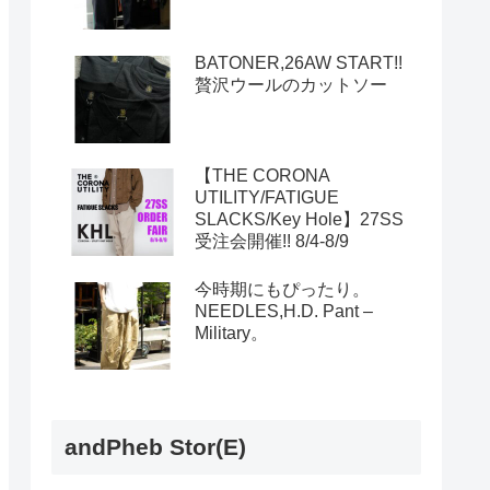
BATONER,26AW START!!
贅沢ウールのカットソー
【THE CORONA
UTILITY/FATIGUE
SLACKS/Key Hole】27SS
受注会開催!! 8/4-8/9
今時期にもぴったり。
NEEDLES,H.D. Pant –
Military。
andPheb Stor(E)