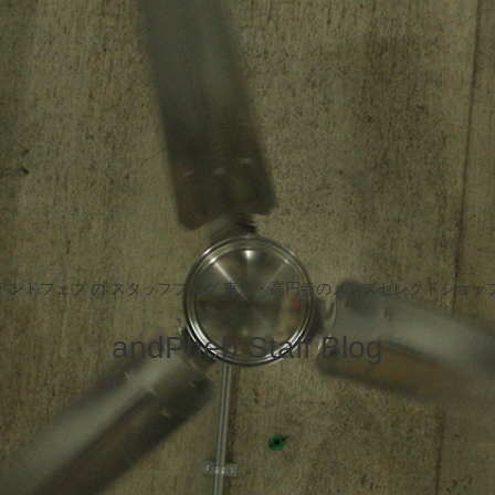
アンドフェブ の スタッフブログ 東京・高円寺のメンズセレクトショッ
andPheb Staff Blog