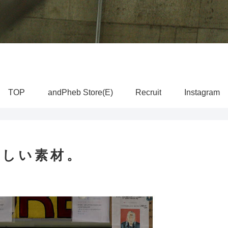
TOP
andPheb Store(E)
Recruit
Instagram
涼しい素材。