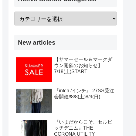
New articles
【サマーセール＆マークダ
ウン開催のお知らせ】
7/18(土)START!
『intch./インチ』 27SS受注
会開催!!8/8(土)8/9(日)
『いまだからこそ、セルビ
ッチデニム』THE
CORONA UTILITY