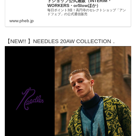
トショップ公式通販（INTERIM・
WORKERS・orSlowほか）
毎日ポイント3倍！高円寺のセレクトショップ「アン
ドフェブ」の公式通信販売
www.pheb.jp
【NEW!! 】NEEDLES 20AW COLLECTION．