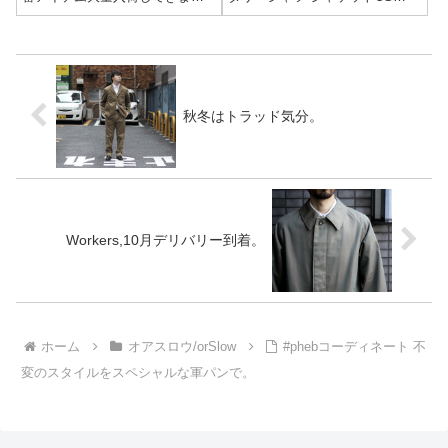
た!!本日はこれからの時期にピッ
ARMY SHIRT BLACK
タリな春アウターご紹介してい
STONE(03-8045-
きます。orSlow オアスロウカバ
61S)PRICE:23,000yen+tax オア
ーオール デニム50年代 03-6140
スロウからU.S.ARMYシ...
50's COVE...
秋冬はトラッド気分。
Workers,10月デリバリー到着。
ホーム
オアスロウ/orSlow
#phebコーディネート 不
変のスタイルをスペシャルな軍パンで。