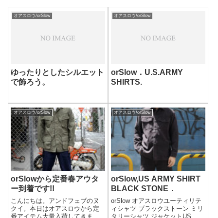
オアスロウ/orSlow
オアスロウ/orSlow
ゆったりとしたシルエット
orSlow．U.S.ARMY
で飾ろう。
SHIRTS.
オアスロウ/orSlow
オアスロウ/orSlow
orSlowから定番春アウタ
orSlow,US ARMY SHIRT
ー到着です!!
BLACK STONE．
こんにちは。アンドフェブのヌ
orSlow オアスロウユーティリテ
クイ。本日はオアスロウから定
ィシャツ ブラックストーン ミリ
番アイテム大量入荷してきまし
タリーシャツ ジャケットUS