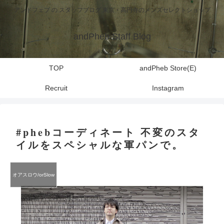
アンドフェブ の スタッフブログ 東京・高円寺のメンズセレクトショップ
andPheb Staff Blog
TOP
andPheb Store(E)
Recruit
Instagram
#phebコーディネート 不変のスタ
イルをスペシャルな軍パンで。
オアスロウ/orSlow