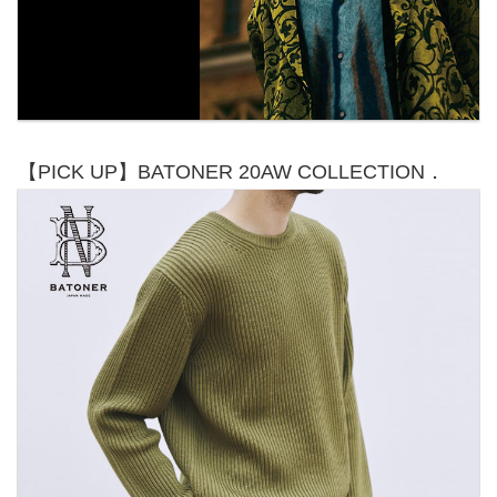
【PICK UP】BATONER 20AW COLLECTION．