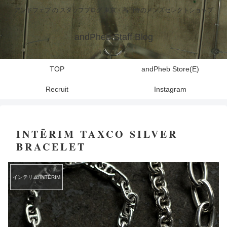
アンドフェブ の スタッフブログ 東京・高円寺のメンズセレクトショップ
andPheb Staff Blog
TOP
andPheb Store(E)
Recruit
Instagram
INTĒRIM TAXCO SILVER
BRACELET
インテリム/INTĒRIM