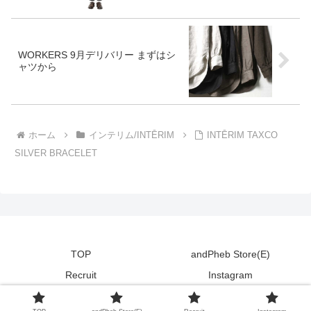
WORKERS 9月デリバリー まずはシ
ャツから
ホーム
インテリム/INTĒRIM
INTĒRIM TAXCO
SILVER BRACELET
TOP
andPheb Store(E)
Recruit
Instagram
Copyright © 2011-2026 andPheb Staff Blog All Rights Reserved.