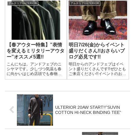
20A31UPRICE:13,000yen+tax半
イント2倍 】ご予約頂いた商品は
アルテリア/ULTERIOR
アルテリア/ULTERIOR
袖と⻑袖をドッキングしたよう
ポイントを倍付けさせていただ
なデザインが特徴的な⻑袖Tシャ
きます。店頭にはサンプルをご
ツ。肩線排除し...
用意しており...
【春アウター特集】”表情
明日7/26(金)からイベント
を変えるミリタリーアウタ
盛りだくさん!!おさらいブ
ー”オススメ5選!!
ログ必見です!!
こんにちは。アンドフェブのニ
明日からのアンドフェブはイベ
シヤマです。少しづつ気温も春
ント盛りだくさんです!!ぜひとも
に向かいはじめ店頭でも春物の
ご来店ください!!イベントのおさ
動きが早くなってきました。特
らいを。。。1.サマーセール追加
に今時期需要がありそうなの
投入!!暑くなっていよいよ夏本
が"春アウター"。このまえヌクイ
番!!そんな夏にもってこいのサマ
さんが紹介していたカバーオー
ーアイテムを一挙セールに投入♪
ルのブログが好評で今週だけで
アロハシャツやトートバッ...
かなり減りまし...
ULTERIOR 20AW START!!”SUVIN
COTTON HI-NECK BINDING TEE”