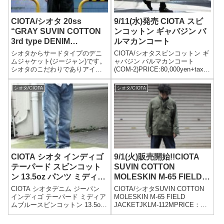
CIOTA/シオタ 20ss
9/11(水)発売 CIOTA スビ
“GRAY SUVIN COTTON
ンコットン ギャバジン バ
3rd type DENIM
ルマカンコート
JACKET”
シオタからサードタイプのデニ
CIOTA/シオタスビンコットン ギ
ムジャケット(ジージャン)です。
ャバジン バルマカンコート
シオタのこだわりでありアイデ
(COM-2)PRICE:80,000yen+tax着
ンティティでもあるスビンコッ
用モデル173cm/65kgsize:5(M)
トン(緯糸に使用)は、シルクの様
着用CIOTAからバルマカンコー
シオタ/CIOTA
シオタ/CIOTA
な上質な光沢と、カシミヤに引
トの入荷。ゆったりとしたシル
けを取らない肌触り、滑らかさ
エットでありなが...
が大きな魅力です。しっかりと
ディティールも抑えた王道であ
りながら、上質さと上品さを兼
ね備えた一着です。
CIOTA シオタ インディゴ
9/1(火)販売開始!!CIOTA
テーパード スビンコット
SUVIN COTTON
ン 13.5oz パンツ ミディア
MOLESKIN M-65 FIELD
ムブルー
JACKET.
CIOTA シオタデニム ジーパン
CIOTA/シオタSUVIN COTTON
インディゴ テーパード ミディア
MOLESKIN M-65 FIELD
ムブルースビンコットン 13.5oz
JACKETJKLM-112MPRICE：
パンツINDIGO SUVIN COTTON
63,000yen+tax※今回特別な購入
TAPERED DENIM MADE IN
条件を設けさせて頂きます。購