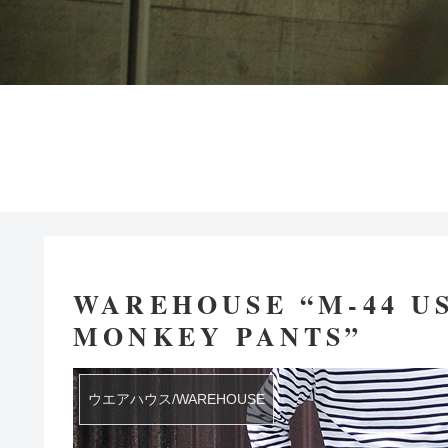
WAREHOUSE “M-44 U
MONKEY PANTS”
ウエアハウス/WAREHOUSE