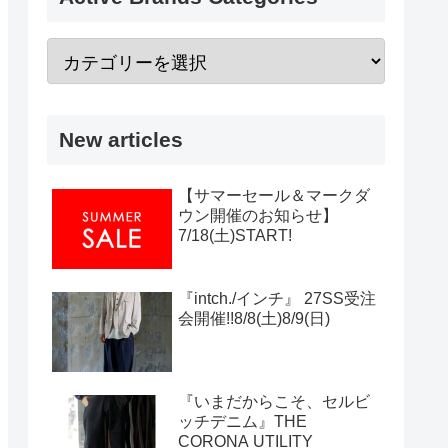
New articles
【サマーセール＆マークダ
ウン開催のお知らせ】
7/18(土)START!
『intch./インチ』 27SS受注
会開催!!8/8(土)8/9(日)
『いまだからこそ、セルビ
ッチデニム』THE
CORONA UTILITY