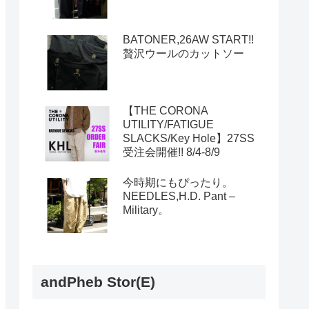
BATONER,26AW START!!
贅沢ウールのカットソー
【THE CORONA
UTILITY/FATIGUE
SLACKS/Key Hole】27SS
受注会開催!! 8/4-8/9
今時期にもぴったり。
NEEDLES,H.D. Pant –
Military。
andPheb Stor(E)