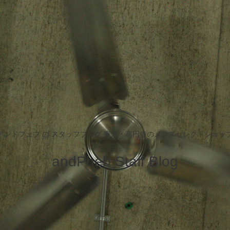
アンドフェブ の スタッフブログ 東京・高円寺のメンズセレクトショッ
andPheb Staff Blog