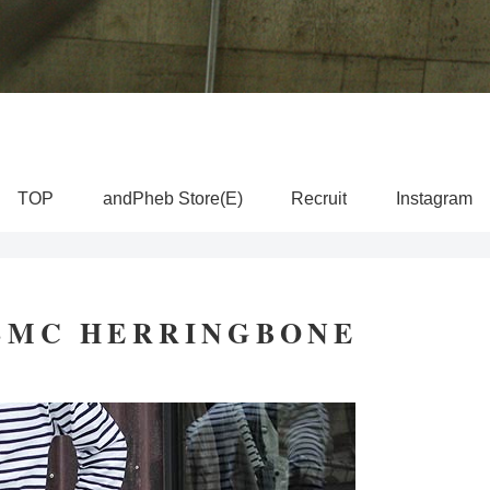
TOP
andPheb Store(E)
Recruit
Instagram
SMC HERRINGBONE