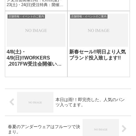
時 12/24(金) 店頭 13:00
23(土)・24(日)受注特典：開催期
OPEN オンライン 20:00
間中の受注でポイント3倍捺印致
STARTプレセール同様数時間だ
します。※前金分のみポイント
け店頭先行となりますの...
店舗情報・イベントのご案内
店舗情報・イベントのご案内
アップ対象となります。お渡し
予定：4月頃昨今怒涛の人気を誇
るユッタニ...
4/8(土)・
新春セール!!明日より人気
4/9(日)!!WORKERS​
ブランド投入致します!!
,2017FW受注会開催いた
します!!
本日は雨!！即完売した、人気のパン
ツ入ってます。
春夏のアンダーウェアはフルーツで決
まり。