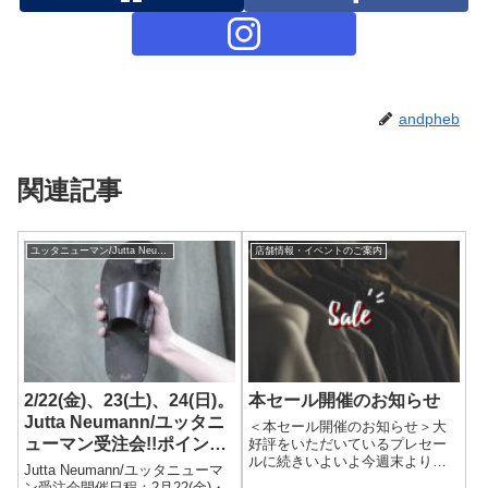
andpheb
関連記事
ユッタニューマン/Jutta Neumann
店舗情報・イベントのご案内
2/22(金)、23(土)、24(日)。
本セール開催のお知らせ
Jutta Neumann/ユッタニ
＜本セール開催のお知らせ＞大
ューマン受注会!!ポイント
好評をいただいているプレセー
ルに続きいよいよ今週末より本
3倍です!!
Jutta Neumann/ユッタニューマ
セールを開催致します。開催日
ン受注会開催日程：2月22(金)・