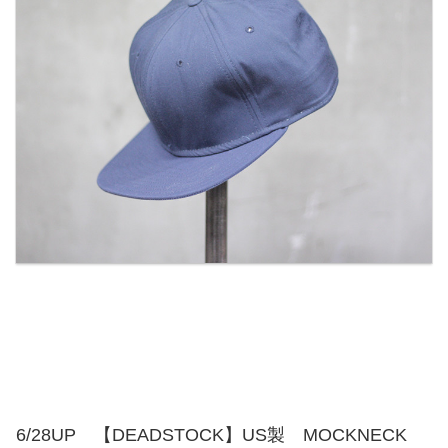
6/28UP 【DEADSTOCK】US製 MOCKNECK