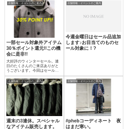
店舗情報・イベントのご案内
店舗情報・イベントのご案内
今週金曜日はセール品追加
します♪お目当てのものセ
一部セール対象外アイテム
ール対象に！?
30％ポイント還元!!この機
会に是非!!
大好評のウィンターセール。連
日のたくさんのご来店ありがと
うございます。今回はセールに
合わせましてポイントアップを
開催。本日からオリジナルオン
店舗情報・イベントのご案内
店舗情報・イベントのご案内
ラインストア限定で今までセー
ル対象外だったアイテムが30％
ポイント還元になります！たと
えば1万円分の...
週末の3連休。スぺシャル
#phebコーディネート 夜
なアイテム販売します。
はまだ寒い。