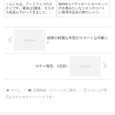
こんにちは。アンドフェブのヌ
#phebコーディネートヨーロッパ
クイです。週末は3連休。そろそ
の古着みたいなリネンのコート
ろ気温も下がってきました。真
に根津洋品店の柄のシャツ。
夏に届いて、今か今かと待ち構
EG×SEBAGOのモカシンも
えていたスペシャルなアイテム
ULTERIOR エッセンシャルライ
販売します。。。詳細は近日。
ンの備前No1ツイル パンツも骨
お楽しみに。アンドフェブオリ
太で好き。COAT
ジナル通販サイト【andPheb
#yarmoSHIRTS #nez...
Stor...
細身の綺麗な木型がスマートな印象に
♪
ガチャ報告、1日目♪
ホーム
店舗情報・イベントのご案内
いよいよ!!明
日はガチャガチャイベントです♪